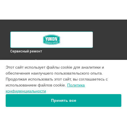
Сервисный ремонт
ВЫБЕРИ СВОЙ ГОРОД
Этот сайт использует файлы cookie для аналитики и
Ремонт визирной трубы оптического прицела XT 4,6x42L
обеспечения наилучшего пользовательского опыта.
Yukon в
Краснодаре
Продолжая использовать этот сайт, вы соглашаетесь с
Ремонт визирной трубы оптического прицела XT 4,6x42L
использованием файлов cookie.
Политика
Yukon в
Ростове-на-Дону
конфиденциальности
Ремонт визирной трубы оптического прицела XT 4,6x42L
Yukon в
Нижнем Новгороде
Принять все
Ремонт визирной трубы оптического прицела XT 4,6x42L
Yukon в
Новосибирске
Ремонт визирной трубы оптического прицела XT 4,6x42L
Yukon в
Челябинске