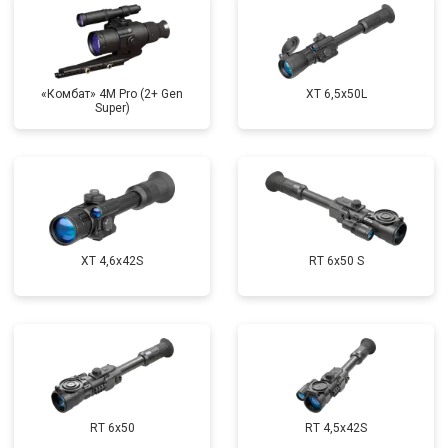
«Комбат» 4M Pro (2+ Gen
XT 6,5x50L
Super)
XT 4,6x42S
RT 6x50 S
RT 6x50
RT 4,5х42S