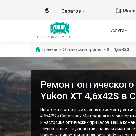
Моско
Саратов
▼
УСЛУГИ
Сервисный ремонт
Главная
/
Оптический прицел
/
XT 4,6x42S
Ремонт оптического
Yukon XT 4,6x42S в 
Ищете качественный сервис по ремонту оптич
4,6x42S в Саратове? Мы предлагаем экспертн
и настройке оптических прицелов. Наша кома
осуществляет тщательный анализ и диагности
уровень точности и надёжности работы прице