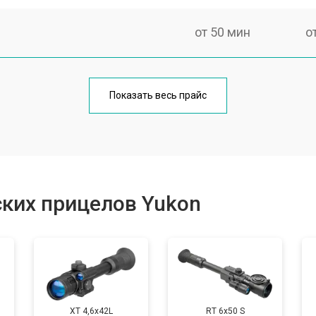
от 50 мин
о
от 60 мин
о
Показать весь прайс
от 50 мин
о
от 90 мин
о
ких прицелов Yukon
от 100 мин
о
от 90 мин
о
XT 4,6x42L
RT 6x50 S