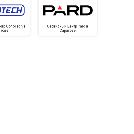
нтр ConoTech в
Сервисный центр Pard в
Сервисный ц
атове
Саратове
Сар