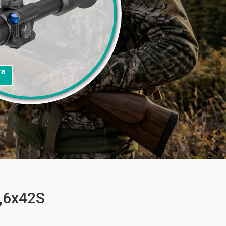
та
,6x42S