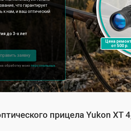
ование, что гарантирует
ь к нам, и ваш оптический
ия до 3-х лет
Цена ремон
от 500 р.
править заявку
 на обработку моих
персональных
оптического прицела Yukon XT 4