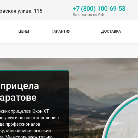
+7 (800) 100-69-58
вская улица, 115
Бесплатно по РФ
ЦЕНЫ
ГАРАНТИЯ
ДОСТАВКА
 прицела
Саратове
еских прицелов Юкон XT
ые услуги по восстановлению
нда профессионалов
ку, обеспечивая высокий
ла. Мы используем только